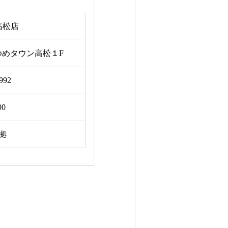
高松店
ゆめタウン高松１F
992
00
拠